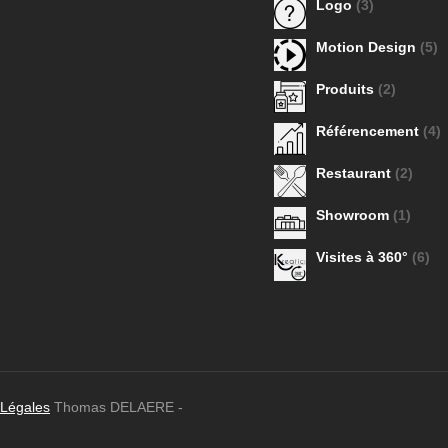
Logo
(3)
Motion Design
(5)
Produits
(2)
Référencement
(4)
Restaurant
(2)
Showroom
(1)
Visites à 360°
(6)
 Légales
Thomas DELAERE -