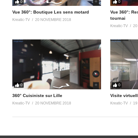
0
0
Vue 360°: Boutique Les sens motard
Vue 360°: Re
tournai
Kreatic-TV
20 NOVEMBRE 2018
Kreatic-TV
20
0
0
360° Cuisiniste sur Lille
Visite virtuel
Kreatic-TV
20 NOVEMBRE 2018
Kreatic-TV
19