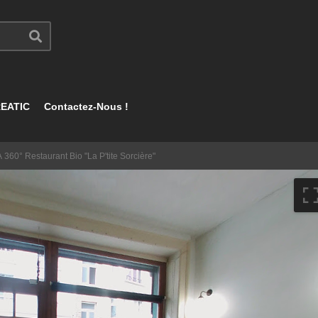
EATIC
Contactez-Nous !
 À 360° Restaurant Bio "La P'tite Sorcière"