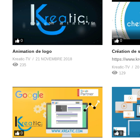
0
0
Animation de logo
Création de s
https://www.k
Kreatic-TV
21 NOVEMBRE 2018
235
Kreatic-TV
20
129
0
0