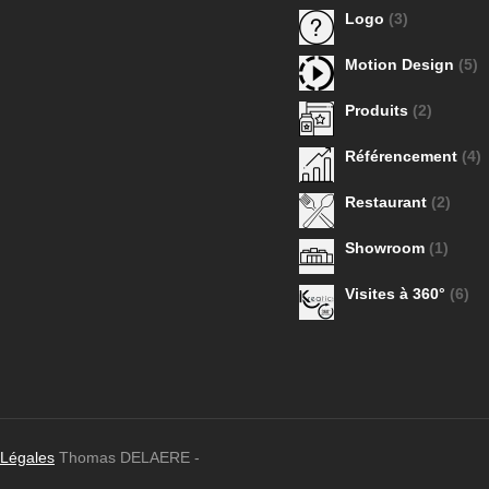
Logo
(3)
Motion Design
(5)
Produits
(2)
Référencement
(4)
Restaurant
(2)
Showroom
(1)
Visites à 360°
(6)
 Légales
Thomas DELAERE -