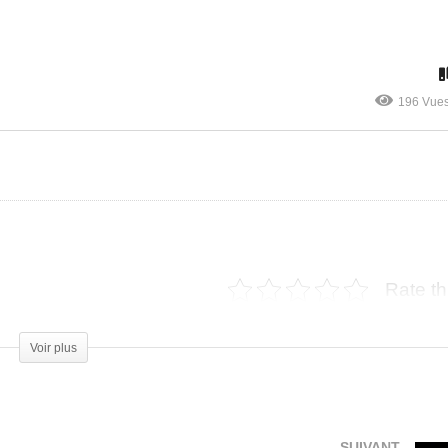
Centre équestre America
196 Vue
auffeur privé Lille
Horse-Passion
Rate th
Voir plus
SUIVANT