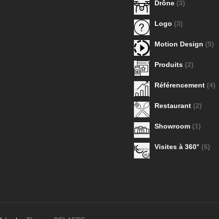
Drône
(3)
Logo
(3)
Motion Design
(5)
Produits
(2)
Référencement
(4)
Restaurant
(2)
Showroom
(1)
Visites à 360°
(6)