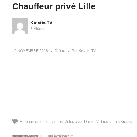
Chauffeur privé Lille
Kreatic-TV
Centre de paintball Xtreme
8 Vidéos
KPS
Ch
19 NOVEMBRE 2018
Drône
Par Kreatic-TV
(Visited 196 times, 1 visits today)
Référencement de vidéos
Vidéo avec Drône
Vidéos clients Kreatic
PRÉCÉDENT