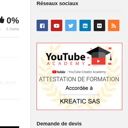
Réseaux sociaux
0%
n-
s
0 J'aime
is post
Demande de devis