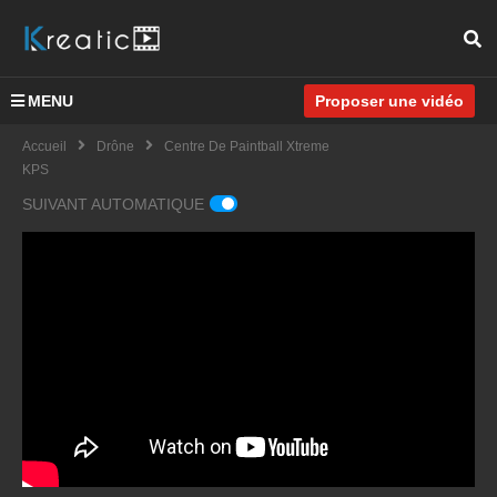
MENU
Proposer une vidéo
Accueil
Drône
Centre De Paintball Xtreme
KPS
SUIVANT AUTOMATIQUE