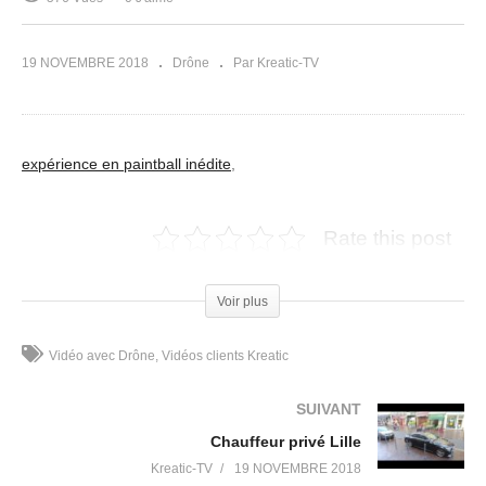
19 NOVEMBRE 2018
Drône
Par Kreatic-TV
expérience en paintball inédite
,
Rate this post
(Visited 576 times, 1 visits today)
Voir plus
Vidéo avec Drône
Vidéos clients Kreatic
SUIVANT
Chauffeur privé Lille
Kreatic-TV
19 NOVEMBRE 2018