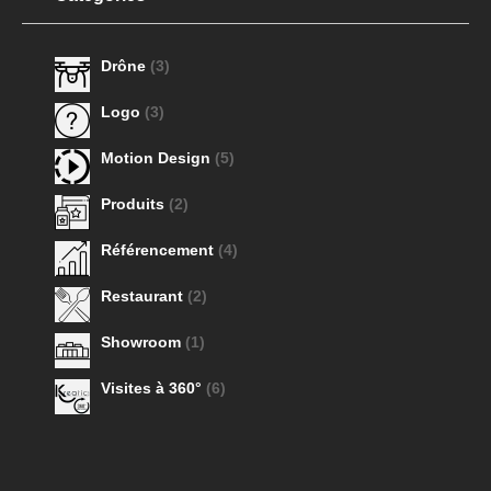
Drône
(3)
Logo
(3)
Motion Design
(5)
Produits
(2)
Référencement
(4)
Restaurant
(2)
Showroom
(1)
Visites à 360°
(6)