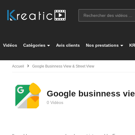
Vidéos
Catégories
Avis clients
Nos prestations
KR
Accueil
Google Businness View & Street View
Google businness vie
0 Vidéos