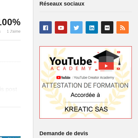
Réseaux sociaux
100%
n-
s
1 J'aime
is post
Demande de devis