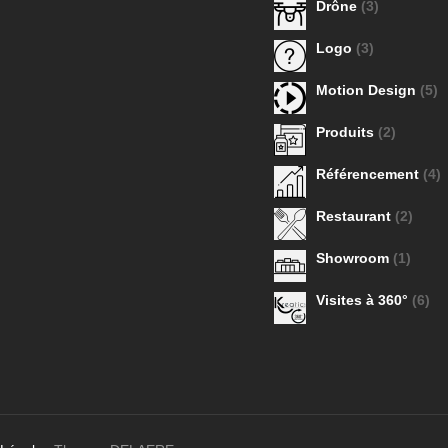
Drône
(3)
Logo
(3)
Motion Design
(5)
Produits
(2)
Référencement
(4)
Restaurant
(2)
Showroom
(1)
Visites à 360°
(6)