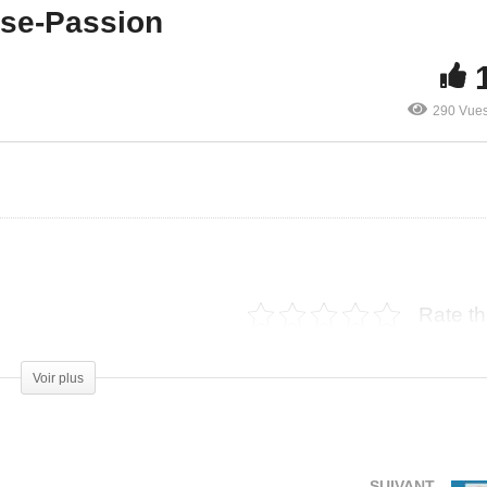
rse-Passion
Centre équestre America
290 Vue
auffeur privé Lille
Horse-Passion
Rate th
Voir plus
SUIVANT