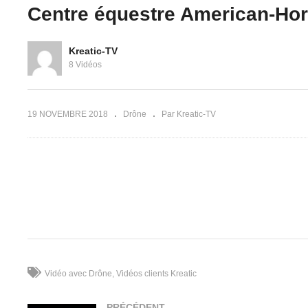
Centre équestre American-Ho
Kreatic-TV
Centre de paintball Xtreme
8 Vidéos
KPS
Ch
19 NOVEMBRE 2018
Drône
Par Kreatic-TV
(Visited 290 times, 1 visits today)
Vidéo avec Drône
Vidéos clients Kreatic
PRÉCÉDENT